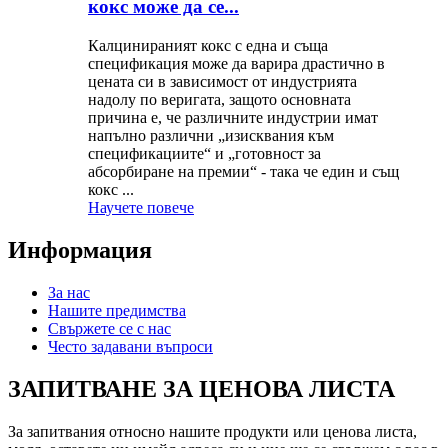
кокс може да се...
Калцинираният кокс с една и съща
спецификация може да варира драстично в
цената си в зависимост от индустрията
надолу по веригата, защото основната
причина е, че различните индустрии имат
напълно различни „изисквания към
спецификациите“ и „готовност за
абсорбиране на премии“ - така че един и същ
кокс ...
Научете повече
Информация
За нас
Нашите предимства
Свържете се с нас
Често задавани въпроси
ЗАПИТВАНЕ ЗА ЦЕНОВА ЛИСТА
За запитвания относно нашите продукти или ценова листа,