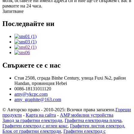
моля, оставете ни имейл адреса си и ние ще се свържем с вас в
рамките на 24 часа.
Запитване
Последвайте ни
Свържете се с нас
Стая 2508, сграда Binhe Century, улица Fuxi №2, район
Handan, провинция Hebei
0086-18131011120
amy@ykcpc.com
amy_graphite@163.com
© Авторско право - 2010-2025: Всички права запазени.
Горещи
продукти
-
Карта на сайта
-
AMP мобилни устройства
Завод за графитни електроди
,
Графитна електродна плоча
,
Графитен електрод с иглен кокс
,
Графитен листов електрод
,
Блок от графитни електроди
,
Графитен електрод с