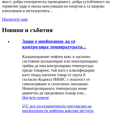
якост, добра електрическа проводимост, добра устойчивост на
термичен удар и ниска консумация на енергия и са широко
използвани в металургията...
Прочетете още
Новини и събития
Защо е необходимо да се
контролира температурата...
Калцинираният нефтен кокс в насипно
състояние (калциниран или некалциниран)
трябва да има контролирана температура
преди товарене, тъй като е класифициран
като твърд насипен товар от група Б
съгласно Кодекса IMSBC с опасност от
самозагряване и спонтанно запалване.
Неконтролираната температура може
директно да предизвика пожар или...
Научете повече