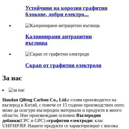
Устойчиви на корозия графитни
блокове, добри електро...
Калцинирани антрацитни
въглища
Скрап от графитни електроди
За нас
Handan Qifeng Carbon Co., Ltd.
е голям производител на
въглерод в Китай, с повече от 15 години производствен опит,
може да осигури въглеродни материали и продукти в много
области. Ние произвеждаме основно
Въглеродни
добавки
(CPC и GPC) и
графитни електроди
с клас
UHP/HP/RP. Нашите продукти се характеризират с висока