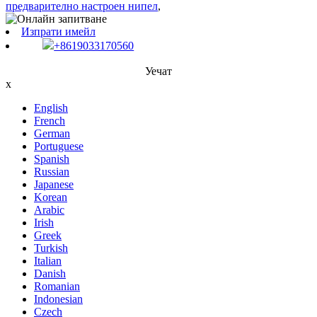
предварително настроен нипел
,
Изпрати имейл
+8619033170560
Уечат
x
English
French
German
Portuguese
Spanish
Russian
Japanese
Korean
Arabic
Irish
Greek
Turkish
Italian
Danish
Romanian
Indonesian
Czech