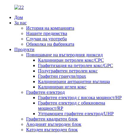
Дом
За нас
История на компанията
Нашите предимства
Случаи на употреба
Обиколка на фабриката
Продукти
Повишаване на въглеродния диоксид
Калциниран петролен кокс/CPC
Графитизация на петролен кокс/GPC
Полуграфитен петролен кокс
Графитни гранули/прах
Калцинирани антрацитни въглища
Калциниран иглен кокс
Графитен електрод
Графитен електрод с висока мощност/HP
Графитен електрод с обикновена
мощност/RP
Ултрамощен графитен електрод/UHP
Графитен квадратен блок
Анодният въглероден блок
Катоден въглероден блок