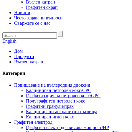
Въглен катран
Графитен скрап
Новини
Често задавани въпроси
Свържете се с нас
English
Дом
Продукти
Въглен катран
Категории
Повишаване на въглеродния диоксид
Калциниран петролен кокс/CPC
Графитизация на петролен кокс/GPC
Полуграфитен петролен кокс
Графитни гранули/прах
Калцинирани антрацитни въглища
Калциниран иглен кокс
Графитен електрод
Графитен електрод с висока мощност/HP