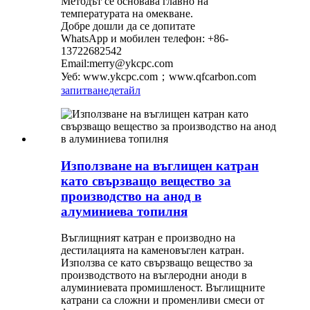
Методът се основава главно на
температурата на омекване.
Добре дошли да се допитате
WhatsApp и мобилен телефон: +86-
13722682542
Email:merry@ykcpc.com
Уеб: www.ykcpc.com；www.qfcarbon.com
запитване
детайл
Използване на въглищен катран
като свързващо вещество за
производство на анод в
алуминиева топилня
Въглищният катран е производно на
дестилацията на каменовъглен катран.
Използва се като свързващо вещество за
производството на въглеродни аноди в
алуминиевата промишленост. Въглищните
катрани са сложни и променливи смеси от