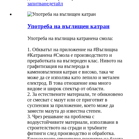
запитване
детайл
Употреба на въглищен катран
Употреба на въглищна катранена смола:
1. Обхватът на приложение на #Въглищна
#Катранена #Смола е производството и
преработката на въглероден клас. Нивото на
графитизация на въглерода в
каменовъгления катран е високо, така че
може да се използва като лепило и метален
електрод. В това отношение има много
видове и широк спектър от области.
2. За естествените материали, те обикновено
се смесват с мазут или се приготвят в
суспензия за приложение, което може да
замести мазута до известна степен.
3. Чрез решаване на проблема с
водоустойчивите материали, използвани в
строителството на сгради и тръбните
фитинги след производство и обработка.
Епоксидното строително покритие на базата