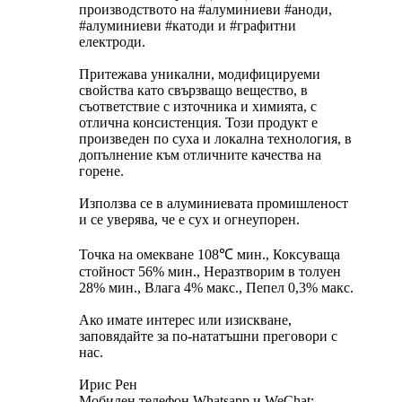
производството на #алуминиеви #аноди,
#алуминиеви #катоди и #графитни
електроди.
Притежава уникални, модифицируеми
свойства като свързващо вещество, в
съответствие с източника и химията, с
отлична консистенция. Този продукт е
произведен по суха и локална технология, в
допълнение към отличните качества на
горене.
Използва се в алуминиевата промишленост
и се уверява, че е сух и огнеупорен.
Точка на омекване 108℃ мин., Коксуваща
стойност 56% мин., Неразтворим в толуен
28% мин., Влага 4% макс., Пепел 0,3% макс.
Ако имате интерес или изискване,
заповядайте за по-нататъшни преговори с
нас.
Ирис Рен
Мобилен телефон Whatsapp и WeChat: