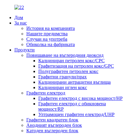
Дом
За нас
История на компанията
Нашите предимства
Случаи на употреба
Обиколка на фабриката
Продукти
Повишаване на въглеродния диоксид
Калциниран петролен кокс/CPC
Графитизация на петролен кокс/GPC
Полуграфитен петролен кокс
Графитни гранули/прах
Калцинирани антрацитни въглища
Калциниран иглен кокс
Графитен електрод
Графитен електрод с висока мощност/HP
Графитен електрод с обикновена
мощност/RP
Ултрамощен графитен електрод/UHP
Графитен квадратен блок
Анодният въглероден блок
Катоден въглероден блок