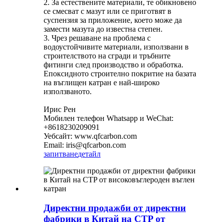
2. За естествените материали, те обикновено
се смесват с мазут или се приготвят в
суспензия за приложение, което може да
замести мазута до известна степен.
3. Чрез решаване на проблема с
водоустойчивите материали, използвани в
строителството на сгради и тръбните
фитинги след производство и обработка.
Епоксидното строително покритие на базата
на въглищен катран е най-широко
използваното.
Ирис Рен
Мобилен телефон Whatsapp и WeChat:
+8618230209091
Уебсайт: www.qfcarbon.com
Email: iris@qfcarbon.com
запитване
детайл
Директни продажби от директни
фабрики в Китай на CTP от