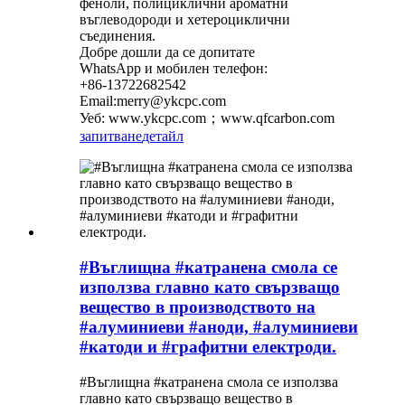
феноли, полициклични ароматни
въглеводороди и хетероциклични
съединения.
Добре дошли да се допитате
WhatsApp и мобилен телефон:
+86-13722682542
Email:merry@ykcpc.com
Уеб: www.ykcpc.com；www.qfcarbon.com
запитване
детайл
#Въглищна #катранена смола се
използва главно като свързващо
вещество в производството на
#алуминиеви #аноди, #алуминиеви
#катоди и #графитни електроди.
#Въглищна #катранена смола се използва
главно като свързващо вещество в