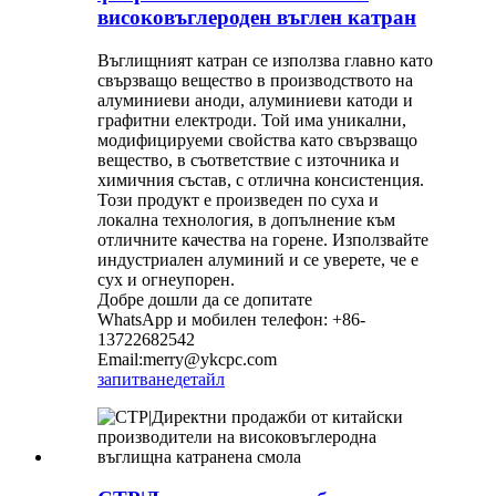
високовъглероден въглен катран
Въглищният катран се използва главно като
свързващо вещество в производството на
алуминиеви аноди, алуминиеви катоди и
графитни електроди. Той има уникални,
модифицируеми свойства като свързващо
вещество, в съответствие с източника и
химичния състав, с отлична консистенция.
Този продукт е произведен по суха и
локална технология, в допълнение към
отличните качества на горене. Използвайте
индустриален алуминий и се уверете, че е
сух и огнеупорен.
Добре дошли да се допитате
WhatsApp и мобилен телефон: +86-
13722682542
Email:merry@ykcpc.com
запитване
детайл