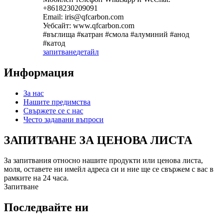
+8618230209091
Email: iris@qfcarbon.com
Уебсайт: www.qfcarbon.com
#въглища #катран #смола #алуминий #анод
#катод
запитване
детайл
Информация
За нас
Нашите предимства
Свържете се с нас
Често задавани въпроси
ЗАПИТВАНЕ ЗА ЦЕНОВА ЛИСТА
За запитвания относно нашите продукти или ценова листа,
моля, оставете ни имейл адреса си и ние ще се свържем с вас в
рамките на 24 часа.
Запитване
Последвайте ни