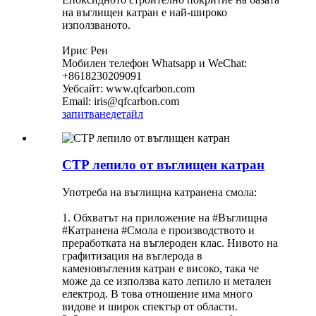
на въглищен катран е най-широко
използваното.
Ирис Рен
Мобилен телефон Whatsapp и WeChat:
+8618230209091
Уебсайт: www.qfcarbon.com
Email: iris@qfcarbon.com
запитване
детайл
CTP лепило от въглищен катран
Употреба на въглищна катранена смола:
1. Обхватът на приложение на #Въглищна
#Катранена #Смола е производството и
преработката на въглероден клас. Нивото на
графитизация на въглерода в
каменовъгления катран е високо, така че
може да се използва като лепило и метален
електрод. В това отношение има много
видове и широк спектър от области.