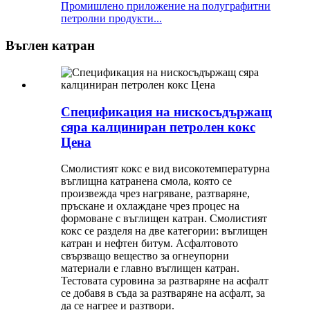
Промишлено приложение на полуграфитни
петролни продукти...
Въглен катран
Спецификация на нискосъдържащ
сяра калциниран петролен кокс
Цена
Смолистият кокс е вид високотемпературна
въглищна катранена смола, която се
произвежда чрез нагряване, разтваряне,
пръскане и охлаждане чрез процес на
формоване с въглищен катран. Смолистият
кокс се разделя на две категории: въглищен
катран и нефтен битум. Асфалтовото
свързващо вещество за огнеупорни
материали е главно въглищен катран.
Тестовата суровина за разтваряне на асфалт
се добавя в съда за разтваряне на асфалт, за
да се нагрее и разтвори.