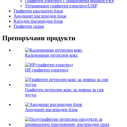
Графитен електрод с обикновена мощност/RP
Ултрамощен графитен електрод/UHP
Графитен квадратен блок
Анодният въглероден блок
Катоден въглероден блок
Графитен скрап
Препоръчани продукти
Калциниран петролен кокс
HP графитен електрод
Графитен петролен кокс за леярна за сив
чугун
Анодният въглероден блок