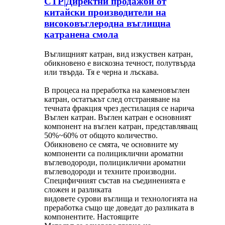
CTP|Директни продажби от
китайски производители на
високовъглеродна въглищна
катранена смола
Въглищният катран, вид изкуствен катран,
обикновено е вискозна течност, полутвърда
или твърда. Тя е черна и лъскава.
В процеса на преработка на каменовъглен
катран, остатъкът след отстраняване на
течната фракция чрез дестилация се нарича
Въглен катран. Въглен катран е основният
компонент на въглен катран, представляващ
50%~60% от общото количество.
Обикновено се смята, че основните му
компоненти са полициклични ароматни
въглеводороди, полициклични ароматни
въглеводороди и техните производни.
Специфичният състав на съединенията е
сложен и разликата
видовете сурови въглища и технологията на
преработка също ще доведат до разликата в
компонентите. Настоящите