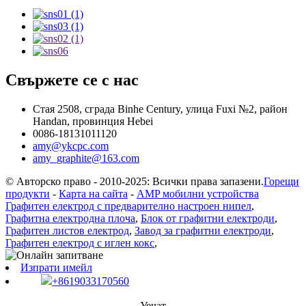
Свържете се с нас
Стая 2508, сграда Binhe Century, улица Fuxi №2, район
Handan, провинция Hebei
0086-18131011120
amy@ykcpc.com
amy_graphite@163.com
© Авторско право - 2010-2025: Всички права запазени.
Горещи
продукти
-
Карта на сайта
-
AMP мобилни устройства
Графитен електрод с предварително настроен нипел
,
Графитна електродна плоча
,
Блок от графитни електроди
,
Графитен листов електрод
,
Завод за графитни електроди
,
Графитен електрод с иглен кокс
,
Изпрати имейл
+8619033170560
Уечат