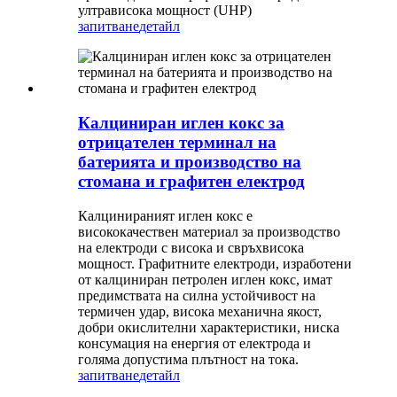
ултрависока мощност (UHP)
запитване
детайл
Калциниран иглен кокс за
отрицателен терминал на
батерията и производство на
стомана и графитен електрод
Калцинираният иглен кокс е
висококачествен материал за производство
на електроди с висока и свръхвисока
мощност. Графитните електроди, изработени
от калциниран петролен иглен кокс, имат
предимствата на силна устойчивост на
термичен удар, висока механична якост,
добри окислителни характеристики, ниска
консумация на енергия от електрода и
голяма допустима плътност на тока.
запитване
детайл