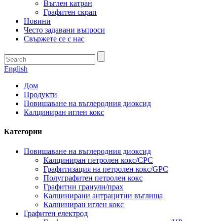
Въглен катран
Графитен скрап
Новини
Често задавани въпроси
Свържете се с нас
English
Дом
Продукти
Повишаване на въглеродния диоксид
Калциниран иглен кокс
Категории
Повишаване на въглеродния диоксид
Калциниран петролен кокс/CPC
Графитизация на петролен кокс/GPC
Полуграфитен петролен кокс
Графитни гранули/прах
Калцинирани антрацитни въглища
Калциниран иглен кокс
Графитен електрод