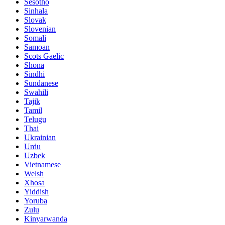
Sesotho
Sinhala
Slovak
Slovenian
Somali
Samoan
Scots Gaelic
Shona
Sindhi
Sundanese
Swahili
Tajik
Tamil
Telugu
Thai
Ukrainian
Urdu
Uzbek
Vietnamese
Welsh
Xhosa
Yiddish
Yoruba
Zulu
Kinyarwanda