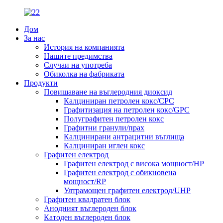
Дом
За нас
История на компанията
Нашите предимства
Случаи на употреба
Обиколка на фабриката
Продукти
Повишаване на въглеродния диоксид
Калциниран петролен кокс/CPC
Графитизация на петролен кокс/GPC
Полуграфитен петролен кокс
Графитни гранули/прах
Калцинирани антрацитни въглища
Калциниран иглен кокс
Графитен електрод
Графитен електрод с висока мощност/HP
Графитен електрод с обикновена
мощност/RP
Ултрамощен графитен електрод/UHP
Графитен квадратен блок
Анодният въглероден блок
Катоден въглероден блок