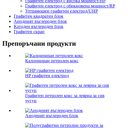
Графитен електрод с висока мощност/HP
Графитен електрод с обикновена мощност/RP
Ултрамощен графитен електрод/UHP
Графитен квадратен блок
Анодният въглероден блок
Катоден въглероден блок
Графитен скрап
Препоръчани продукти
Калциниран петролен кокс
HP графитен електрод
Графитен петролен кокс за леярна за сив
чугун
Анодният въглероден блок