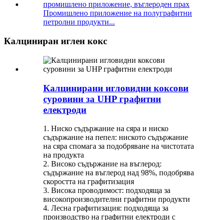
Промишлено приложение на полуграфитни
петролни продукти...
Калциниран иглен кокс
Калцинирани игловидни коксови
суровини за UHP графитни
електроди
1. Ниско съдържание на сяра и ниско
съдържание на пепел: ниското съдържание
на сяра спомага за подобряване на чистотата
на продукта
2. Високо съдържание на въглерод:
съдържание на въглерод над 98%, подобрява
скоростта на графитизация
3. Висока проводимост: подходяща за
високопроизводителни графитни продукти
4. Лесна графитизация: подходяща за
производство на графитни електроди с