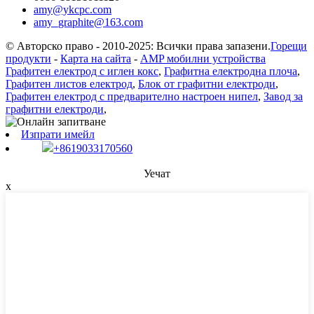
amy@ykcpc.com
amy_graphite@163.com
© Авторско право - 2010-2025: Всички права запазени.
Горещи
продукти
-
Карта на сайта
-
AMP мобилни устройства
Графитен електрод с иглен кокс
,
Графитна електродна плоча
,
Графитен листов електрод
,
Блок от графитни електроди
,
Графитен електрод с предварително настроен нипел
,
Завод за
графитни електроди
,
Изпрати имейл
+8619033170560
Уечат
x