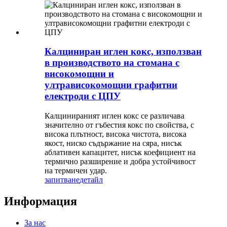
Калциниран иглен кокс, използван
в производството на стомана с
високомощни и
ултрависокомощни графитни
електроди с ЦПУ
Калцинираният иглен кокс се различава
значително от гъбестия кокс по свойства, с
висока плътност, висока чистота, висока
якост, ниско съдържание на сяра, нисък
аблативен капацитет, нисък коефициент на
термично разширение и добра устойчивост
на термичен удар.
запитване
детайл
Информация
За нас