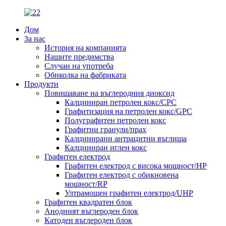
Дом
За нас
История на компанията
Нашите предимства
Случаи на употреба
Обиколка на фабриката
Продукти
Повишаване на въглеродния диоксид
Калциниран петролен кокс/CPC
Графитизация на петролен кокс/GPC
Полуграфитен петролен кокс
Графитни гранули/прах
Калцинирани антрацитни въглища
Калциниран иглен кокс
Графитен електрод
Графитен електрод с висока мощност/HP
Графитен електрод с обикновена
мощност/RP
Ултрамощен графитен електрод/UHP
Графитен квадратен блок
Анодният въглероден блок
Катоден въглероден блок