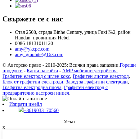
Свържете се с нас
Стая 2508, сграда Binhe Century, улица Fuxi №2, район
Handan, провинция Hebei
0086-18131011120
amy@ykcpc.com
amy_graphite@163.com
© Авторско право - 2010-2025: Всички права запазени.
Горещи
продукти
-
Карта на сайта
-
AMP мобилни устройства
Графитен електрод с иглен кокс
,
Графитен листов електрод
,
Блок от графитни електроди
,
Завод за графитни електроди
,
Графитна електродна плоча
,
Графитен електрод с
предварително настроен нипел
,
Изпрати имейл
+8619033170560
Уечат
x