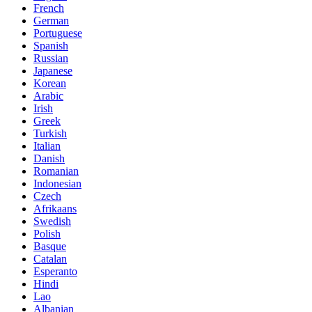
French
German
Portuguese
Spanish
Russian
Japanese
Korean
Arabic
Irish
Greek
Turkish
Italian
Danish
Romanian
Indonesian
Czech
Afrikaans
Swedish
Polish
Basque
Catalan
Esperanto
Hindi
Lao
Albanian