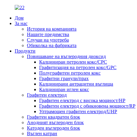
Дом
За нас
История на компанията
Нашите предимства
Случаи на употреба
Обиколка на фабриката
Продукти
Повишаване на въглеродния диоксид
Калциниран петролен кокс/CPC
Графитизация на петролен кокс/GPC
Полуграфитен петролен кокс
Графитни гранули/прах
Калцинирани антрацитни въглища
Калциниран иглен кокс
Графитен електрод
Графитен електрод с висока мощност/HP
Графитен електрод с обикновена мощност/RP
Ултрамощен графитен електрод/UHP
Графитен квадратен блок
Анодният въглероден блок
Катоден въглероден блок
Въглен катран