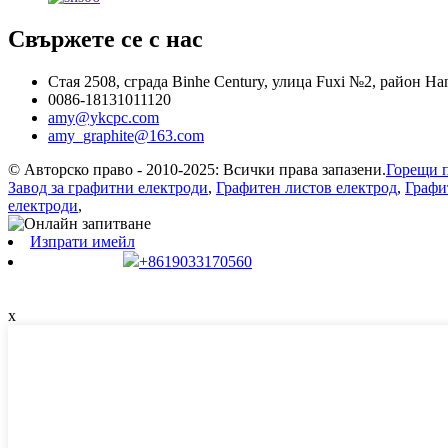
Свържете се с нас
Стая 2508, сграда Binhe Century, улица Fuxi №2, район H
0086-18131011120
amy@ykcpc.com
amy_graphite@163.com
© Авторско право - 2010-2025: Всички права запазени.
Горещи 
Завод за графитни електроди
,
Графитен листов електрод
,
Графи
електроди
,
Изпрати имейл
+8619033170560
x