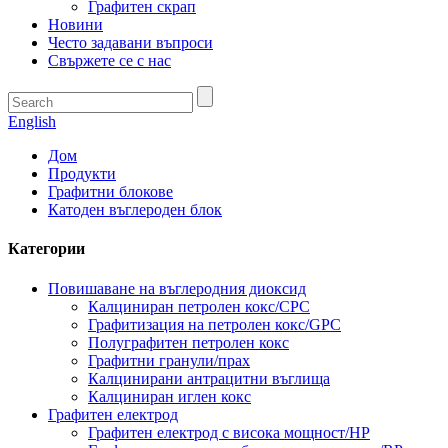
Графитен скрап
Новини
Често задавани въпроси
Свържете се с нас
English
Дом
Продукти
Графитни блокове
Катоден въглероден блок
Категории
Повишаване на въглеродния диоксид
Калциниран петролен кокс/CPC
Графитизация на петролен кокс/GPC
Полуграфитен петролен кокс
Графитни гранули/прах
Калцинирани антрацитни въглища
Калциниран иглен кокс
Графитен електрод
Графитен електрод с висока мощност/HP