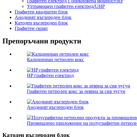
Графитен електрод с обикновена мощност/RP
Ултрамощен графитен електрод/UHP
Графитен квадратен блок
Анодният въглероден блок
Катоден въглероден блок
Графитен скрап
Препоръчани продукти
Калциниран петролен кокс
HP графитен електрод
Графитен петролен кокс за леярна за сив чугун
Анодният въглероден блок
Промишлено приложение на полуграфитни петролни
Катоден въглероден блок