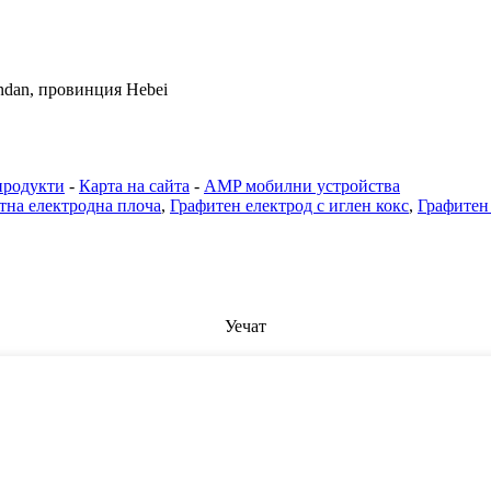
andan, провинция Hebei
продукти
-
Карта на сайта
-
AMP мобилни устройства
тна електродна плоча
,
Графитен електрод с иглен кокс
,
Графитен
Уечат