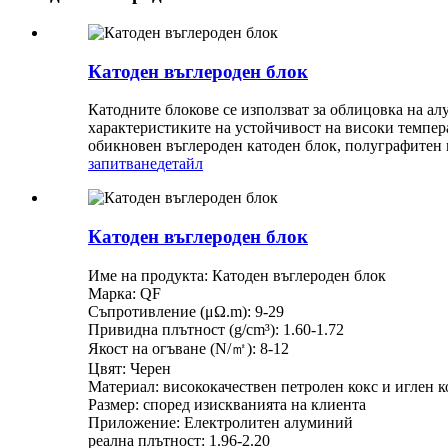
Катоден въглероден блок
Катодните блокове се използват за облицовка на а
характеристиките на устойчивост на високи темпер
обикновен въглероден катоден блок, полуграфитен 
запитване
детайл
Катоден въглероден блок
Име на продукта: Катоден въглероден блок
Марка: QF
Съпротивление (μΩ.m): 9-29
Привидна плътност (g/cm³): 1.60-1.72
Якост на огъване (N/㎡): 8-12
Цвят: Черен
Материал: висококачествен петролен кокс и иглен к
Размер: според изискванията на клиента
Приложение: Електролитен алуминий
реална плътност: 1.96-2.20