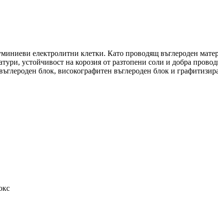
луминиеви електролитни клетки. Като проводящ въглероден мате
атури, устойчивост на корозия от разтопени соли и добра прово
въглероден блок, високографитен въглероден блок и графитизира
окс