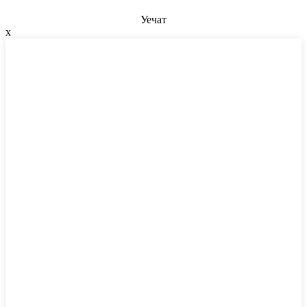
Уечат
x