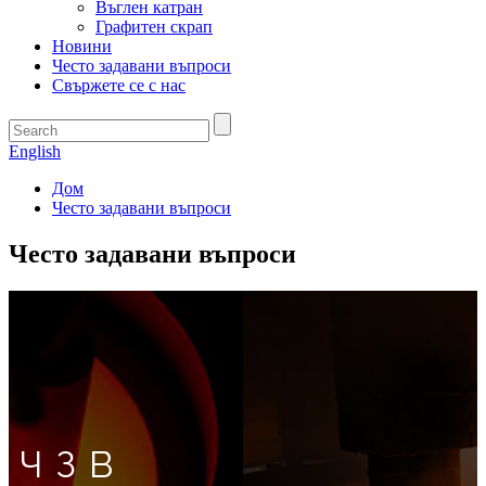
Въглен катран
Графитен скрап
Новини
Често задавани въпроси
Свържете се с нас
English
Дом
Често задавани въпроси
Често задавани въпроси
ЧЗВ