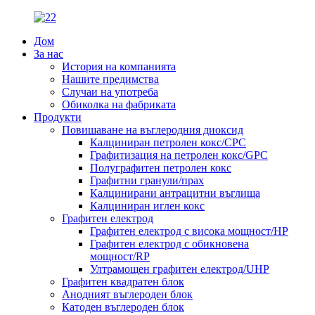
Дом
За нас
История на компанията
Нашите предимства
Случаи на употреба
Обиколка на фабриката
Продукти
Повишаване на въглеродния диоксид
Калциниран петролен кокс/CPC
Графитизация на петролен кокс/GPC
Полуграфитен петролен кокс
Графитни гранули/прах
Калцинирани антрацитни въглища
Калциниран иглен кокс
Графитен електрод
Графитен електрод с висока мощност/HP
Графитен електрод с обикновена
мощност/RP
Ултрамощен графитен електрод/UHP
Графитен квадратен блок
Анодният въглероден блок
Катоден въглероден блок