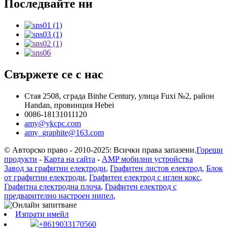
Последвайте ни
Свържете се с нас
Стая 2508, сграда Binhe Century, улица Fuxi №2, район
Handan, провинция Hebei
0086-18131011120
amy@ykcpc.com
amy_graphite@163.com
© Авторско право - 2010-2025: Всички права запазени.
Горещи
продукти
-
Карта на сайта
-
AMP мобилни устройства
Завод за графитни електроди
,
Графитен листов електрод
,
Блок
от графитни електроди
,
Графитен електрод с иглен кокс
,
Графитна електродна плоча
,
Графитен електрод с
предварително настроен нипел
,
Изпрати имейл
+8619033170560