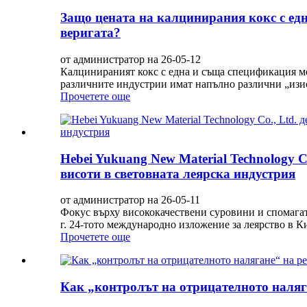
Защо цената на калцинирания кокс с ед
веригата?
от администратор на 26-05-12
Калцинираният кокс с една и съща спецификация мож
различните индустрии имат напълно различни „изиск
Прочетете още
Hebei Yukuang New Material Technology C
висоти в световната леярска индустрия
от администратор на 26-05-11
Фокус върху висококачествени суровини и спомагат
г. 24-тото международно изложение за леярство в К
Прочетете още
Как „контролът на отрицателното наляг