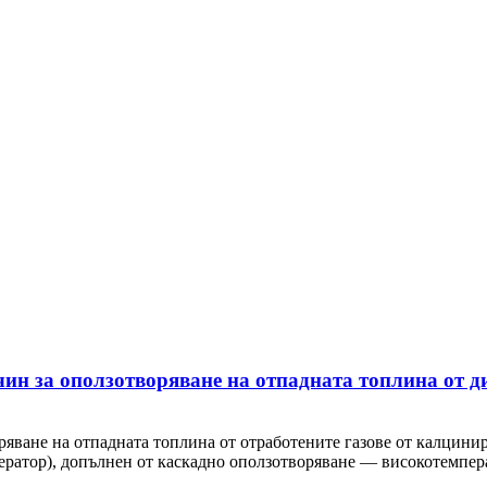
чин за оползотворяване на отпадната топлина от д
ване на отпадната топлина от отработените газове от калцинира
ератор), допълнен от каскадно оползотворяване — високотемпера