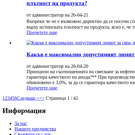
плътност на продукта?
от администратор на 26-04-21
Въпреки че не е възможно директно да се посочи с
върху истинската плътност на продукта, ясно е, че 
Прочетете още
Какъв е максимално допустимият лимит з
от администратор на 26-04-20
Принципи на съотношенията на смесване за нефтен к
гарантира качеството на анода?** При производств
обикновено е 3,0%, за да се гарантира качеството на 
Прочетете още
1
2
3
4
5
6
Следващ >
>>
Страница 1 / 42
Информация
За нас
Нашите предимства
Свържете се с нас