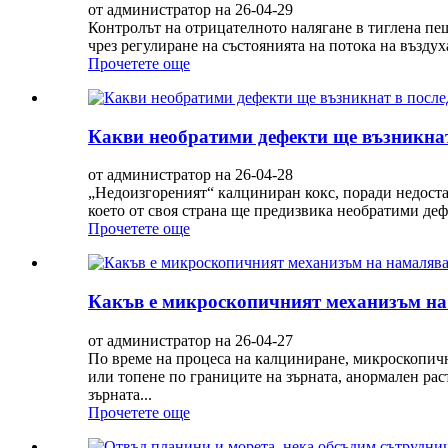
от администратор на 26-04-29
Контролът на отрицателното налягане в тиглена пещ
чрез регулиране на състоянията на потока на възду
Прочетете още
Какви необратими дефекти ще възникнат
от администратор на 26-04-28
„Недоизгореният“ калциниран кокс, поради недоста
което от своя страна ще предизвика необратими де
Прочетете още
Какъв е микроскопичният механизъм на 
от администратор на 26-04-27
По време на процеса на калциниране, микроскопичн
или топене по границите на зърната, анормален рас
зърната...
Прочетете още