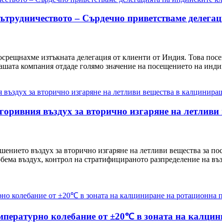
ътрудничеството – Сърдечно приветстваме делегац
посрещнахме изтъкната делегация от клиенти от Индия. Това пос
ашата компания отдаде голямо значение на посещението на индий
горивния въздух за вторично изгаряне на летливи 
шението въздух за вторично изгаряне на летливи вещества за по
обема въздух, контрол на стратифицираното разпределение на въ
емпературно колебание от ±20℃ в зоната на калци