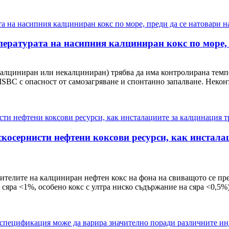
пературата на насипния калциниран кокс по море, 
алциниран или некалциниран) трябва да има контролирана темпе
IMSBC с опасност от самозагряване и спонтанно запалване. Неко
скосернисти нефтени коксови ресурси, как инстал
ителите на калциниран нефтен кокс на фона на свиващото се пре
сяра <1%, особено кокс с ултра ниско съдържание на сяра <0,5%)