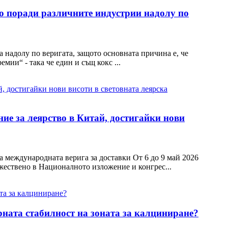
о поради различните индустрии надолу по
 надолу по веригата, защото основната причина е, че
ии“ - така че един и същ кокс ...
ние за леярство в Китай, достигайки нови
а международната верига за доставки От 6 до 9 май 2026
ржествено в Националното изложение и конгрес...
рната стабилност на зоната за калциниране?