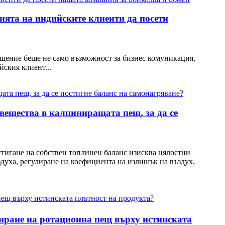
ията на индийските клиенти да посети
ещение беше не само възможност за бизнес комуникация,
ския клиент...
вещества в калциниращата пещ, за да се
стигане на собствен топлинен баланс изисква цялостни
здуха, регулиране на коефициента на излишък на въздух,
ниране на ротационна пещ върху истинската