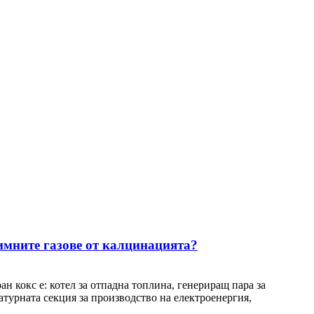
имните газове от калцинацията?
н кокс е: котел за отпадна топлина, генериращ пара за
турната секция за производство на електроенергия,