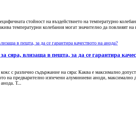
пецифичната стойност на въздействието на температурно колеба
такива температурни колебания могат значително да повлияят на 
а сяра, влизаща в пещта, за да се гарантира качес
окс с различно съдържание на сяра: Каква е максимално допустим
ото на предварително изпечени алуминиеви аноди, максимално д
анода. Т...