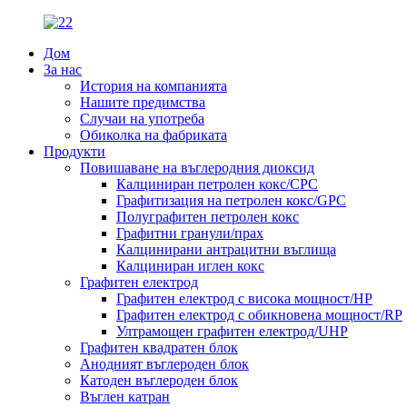
Дом
За нас
История на компанията
Нашите предимства
Случаи на употреба
Обиколка на фабриката
Продукти
Повишаване на въглеродния диоксид
Калциниран петролен кокс/CPC
Графитизация на петролен кокс/GPC
Полуграфитен петролен кокс
Графитни гранули/прах
Калцинирани антрацитни въглища
Калциниран иглен кокс
Графитен електрод
Графитен електрод с висока мощност/HP
Графитен електрод с обикновена мощност/RP
Ултрамощен графитен електрод/UHP
Графитен квадратен блок
Анодният въглероден блок
Катоден въглероден блок
Въглен катран