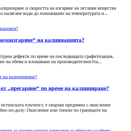
калциниране и скоростта на изгаряне на летливи вещества
о налягане води до понижаване на температурата и...
недоизгаряне“ на калцинацията?
турни дефекти по време на последващата графитизация,
не на обема и влошаване на производителността...
от „прегаряне“ по време на калциниране?
 истинската плътност, е свързан предимно с окисление
обно по-долу: Окисление или топене по границите на