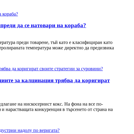
преди да се натовари на кораба?
ратура преди товарене, тъй като е класифициран като
нтролираната температура може директно да предизвика
ациите за калцинация трябва да коригират
длагане на нискосернист кокс. На фона на все по-
 и нарастващата конкуренция в търсенето от страна на