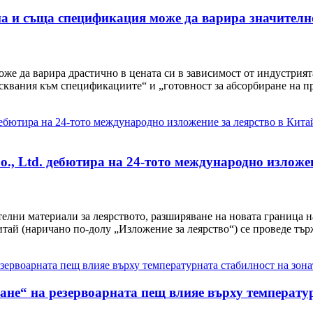
на и съща спецификация може да варира значителн
е да варира драстично в цената си в зависимост от индустрията
вания към спецификациите“ и „готовност за абсорбиране на прем
o., Ltd. дебютира на 24-тото международно изложе
елни материали за леярството, разширяване на новата граница н
итай (наричано по-долу „Изложение за леярство“) се проведе тъ
ане“ на резервоарната пещ влияе върху температу