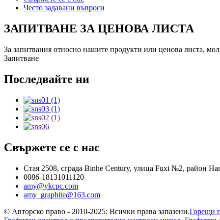
Често задавани въпроси
ЗАПИТВАНЕ ЗА ЦЕНОВА ЛИСТА
За запитвания относно нашите продукти или ценова листа, моля,
Запитване
Последвайте ни
Свържете се с нас
Стая 2508, сграда Binhe Century, улица Fuxi №2, район H
0086-18131011120
amy@ykcpc.com
amy_graphite@163.com
© Авторско право - 2010-2025: Всички права запазени.
Горещи 