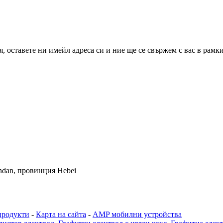
 оставете ни имейл адреса си и ние ще се свържем с вас в рамкит
andan, провинция Hebei
продукти
-
Карта на сайта
-
AMP мобилни устройства