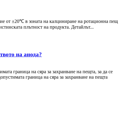
ние от ±20℃ в зоната на калциниране на ротационна пещ
истинската плътност на продукта. Детайлът...
твото на анода?
ата граница на сяра за захранване на пещта, за да се
опустимата граница на сяра за захранване на пещта