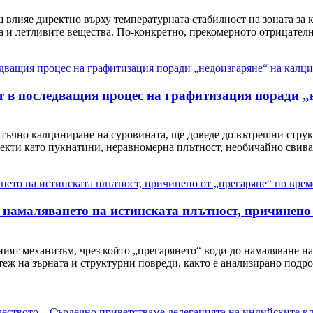
 влияе директно върху температурната стабилност на зоната за 
ха и летливите вещества. По-конкретно, прекомерното отрицателн
 в последващия процес на графитизация поради „
тъчно калциниране на суровината, ще доведе до вътрешни струк
фекти като пукнатини, неравномерна плътност, необичайно свива
намаляването на истинската плътност, причинено 
ият механизъм, чрез който „прегарянето“ води до намаляване на
теж на зърната и структурни повреди, както е анализирано подр