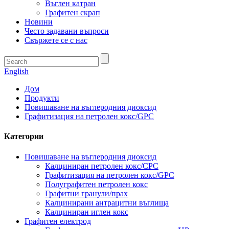
Въглен катран
Графитен скрап
Новини
Често задавани въпроси
Свържете се с нас
English
Дом
Продукти
Повишаване на въглеродния диоксид
Графитизация на петролен кокс/GPC
Категории
Повишаване на въглеродния диоксид
Калциниран петролен кокс/CPC
Графитизация на петролен кокс/GPC
Полуграфитен петролен кокс
Графитни гранули/прах
Калцинирани антрацитни въглища
Калциниран иглен кокс
Графитен електрод