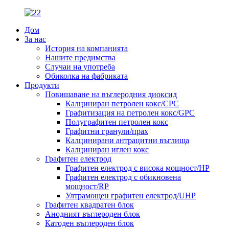
Дом
За нас
История на компанията
Нашите предимства
Случаи на употреба
Обиколка на фабриката
Продукти
Повишаване на въглеродния диоксид
Калциниран петролен кокс/CPC
Графитизация на петролен кокс/GPC
Полуграфитен петролен кокс
Графитни гранули/прах
Калцинирани антрацитни въглища
Калциниран иглен кокс
Графитен електрод
Графитен електрод с висока мощност/HP
Графитен електрод с обикновена
мощност/RP
Ултрамощен графитен електрод/UHP
Графитен квадратен блок
Анодният въглероден блок
Катоден въглероден блок