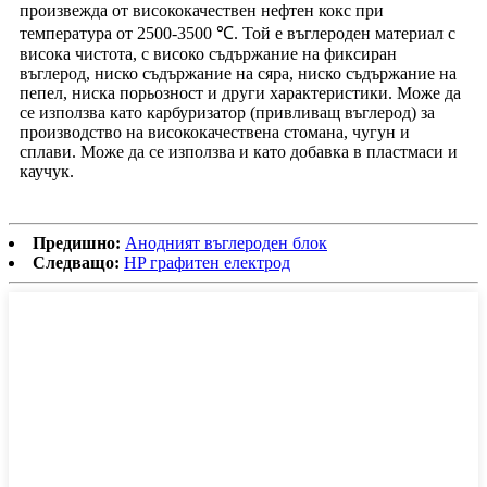
произвежда от висококачествен нефтен кокс при
температура от 2500-3500 ℃. Той е въглероден материал с
висока чистота, с високо съдържание на фиксиран
въглерод, ниско съдържание на сяра, ниско съдържание на
пепел, ниска порьозност и други характеристики. Може да
се използва като карбуризатор (привливащ въглерод) за
производство на висококачествена стомана, чугун и
сплави. Може да се използва и като добавка в пластмаси и
каучук.
Предишно:
Анодният въглероден блок
Следващо:
HP графитен електрод