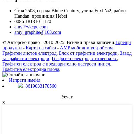
Стая 2508, сграда Binhe Century, улица Fuxi №2, район
Handan, провинция Hebei
0086-18131011120
amy@ykcpc.com
amy_graphite@163.com
© Авторско право - 2010-2025: Всички права запазени.
Горещи
продукти
-
Карта на сайта
-
AMP мобилни устройства
Графитен листов електрод
,
Блок от графитни електроди
,
Завод
за графитни електроди
,
Графитен електрод с иглен кокс
,
Графитен електрод с предварително настроен нипел
,
Графитна електродна плоча
,
Изпрати имейл
+8619033170560
Уечат
x