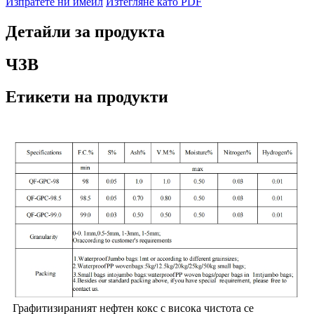
Изпратете ни имейл
Изтегляне като PDF
Детайли за продукта
ЧЗВ
Етикети на продукти
Графитизираният нефтен кокс с висока чистота се