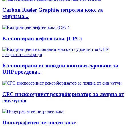
Carbon Rasier Graphite петролен кокс за
миризма...
Калциниран нефтен кокс (CPC)
Калцинирани игловидни коксови суровини за
UHP гроздова...
CPC нискосернист рекарбюризатор за леярна от
сив чугун
Полуграфитен петролен кокс