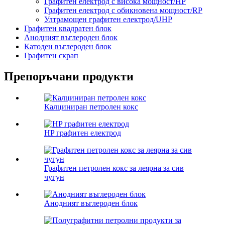
Графитен електрод с висока мощност/HP
Графитен електрод с обикновена мощност/RP
Ултрамощен графитен електрод/UHP
Графитен квадратен блок
Анодният въглероден блок
Катоден въглероден блок
Графитен скрап
Препоръчани продукти
Калциниран петролен кокс
HP графитен електрод
Графитен петролен кокс за леярна за сив
чугун
Анодният въглероден блок