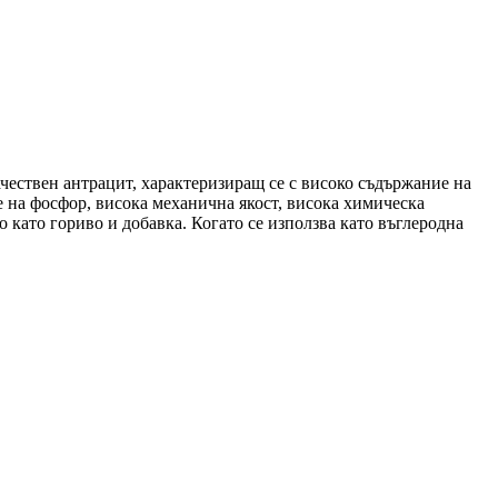
ествен антрацит, характеризиращ се с високо съдържание на
е на фосфор, висока механична якост, висока химическа
 като гориво и добавка. Когато се използва като въглеродна