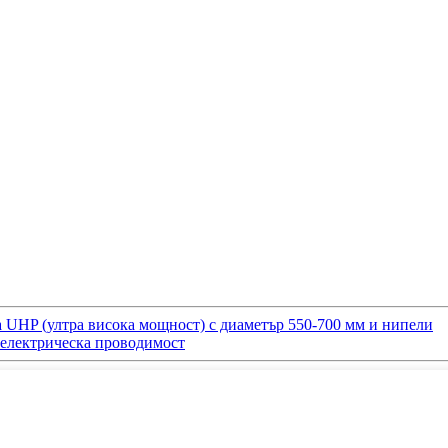
а UHP (ултра висока мощност) с диаметър 550-700 мм и нипели
 електрическа проводимост