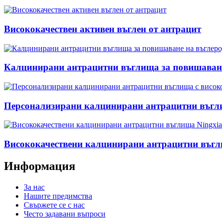
Висококачествен активен въглен от антрацит
Калцинирани антрацитни въглища за повишаване
Персонализирани калцинирани антрацитни въгли
Висококачествени калцинирани антрацитни въгл
Информация
За нас
Нашите предимства
Свържете се с нас
Често задавани въпроси