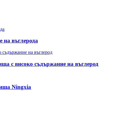
 на въглерода
ща с високо съдържание на въглерод
ища Ningxia