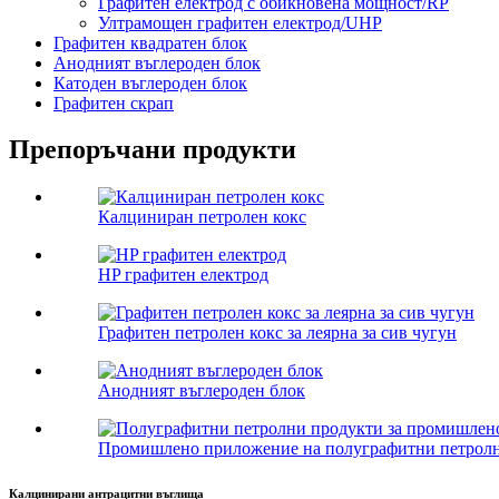
Графитен електрод с обикновена мощност/RP
Ултрамощен графитен електрод/UHP
Графитен квадратен блок
Анодният въглероден блок
Катоден въглероден блок
Графитен скрап
Препоръчани продукти
Калциниран петролен кокс
HP графитен електрод
Графитен петролен кокс за леярна за сив чугун
Анодният въглероден блок
Промишлено приложение на полуграфитни петролни
Калцинирани антрацитни въглища