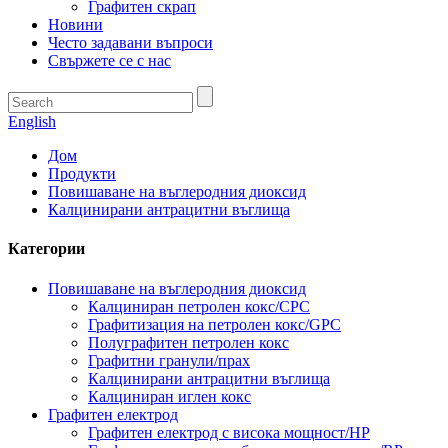
Графитен скрап
Новини
Често задавани въпроси
Свържете се с нас
English
Дом
Продукти
Повишаване на въглеродния диоксид
Калцинирани антрацитни въглища
Категории
Повишаване на въглеродния диоксид
Калциниран петролен кокс/CPC
Графитизация на петролен кокс/GPC
Полуграфитен петролен кокс
Графитни гранули/прах
Калцинирани антрацитни въглища
Калциниран иглен кокс
Графитен електрод
Графитен електрод с висока мощност/HP