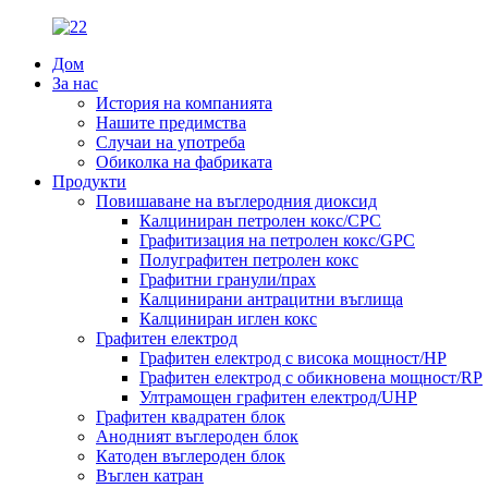
Дом
За нас
История на компанията
Нашите предимства
Случаи на употреба
Обиколка на фабриката
Продукти
Повишаване на въглеродния диоксид
Калциниран петролен кокс/CPC
Графитизация на петролен кокс/GPC
Полуграфитен петролен кокс
Графитни гранули/прах
Калцинирани антрацитни въглища
Калциниран иглен кокс
Графитен електрод
Графитен електрод с висока мощност/HP
Графитен електрод с обикновена мощност/RP
Ултрамощен графитен електрод/UHP
Графитен квадратен блок
Анодният въглероден блок
Катоден въглероден блок
Въглен катран