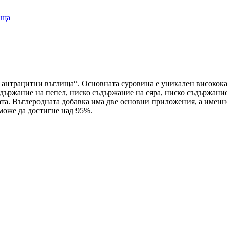
нтрацитни въглища“. Основната суровина е уникален висококач
ъдържание на пепел, ниско съдържание на сяра, ниско съдържани
та. Въглеродната добавка има две основни приложения, а именно
може да достигне над 95%.