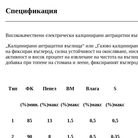
Спецификация
Висококачествени електрически калцинирани антрацитни въгл
„Калцинирани антрацитни въглища“ или „Газово калцинирани
на фиксиран въглерод, силна устойчивост на окисляване, нис
активност и висок процент на извличане на чистота на въгли
добавка при топене на стомана и леене, фиксираният въглеро
Тип
ФК
Пепел
ВМ
Влага
S
(%)мин.
(%)макс
(%)макс
(%)макс
(%)макс
1
85
13
1.5
0,5
0,5
2
90
8
1.5
0,5
0,35