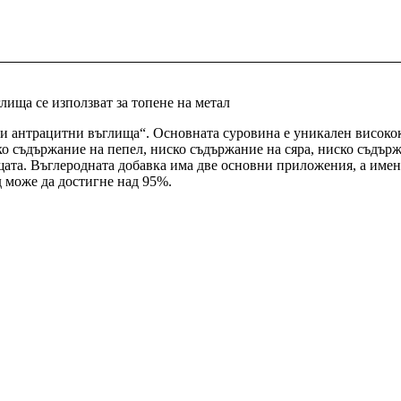
ища се използват за топене на метал
 антрацитни въглища“. Основната суровина е уникален високока
ко съдържание на пепел, ниско съдържание на сяра, ниско съдър
щата. Въглеродната добавка има две основни приложения, а именн
д може да достигне над 95%.