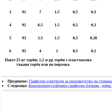
3
91
7
1.5
0,5
0.3
4
92
6.5
1.5
0,5
0.3
5
93
5.5
1.5
0,5
0.28
6
95
4
1
0,5
0.2
Пакет
25 кг торби; 1,2 м pp торби с пластмасова
тъкана торба или по поръчка
Предишно:
Графитни електроди за производство на стоман
Следващо:
Корозионноустойчиви графитни блокове, добра