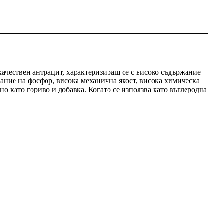
чествен антрацит, характеризиращ се с високо съдържание
жание на фосфор, висока механична якост, висока химическа
о като гориво и добавка. Когато се използва като въглеродна