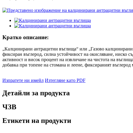
Кратко описание:
„Калцинирани антрацитни въглища“ или „Газово калцинирани а
фиксиран въглерод, силна устойчивост на окисляване, ниско с
активност и висок процент на извличане на чистота на въглища
добавка при топене на стомана и леене, фиксираният въглерод 
Изпратете ни имейл
Изтегляне като PDF
Детайли за продукта
ЧЗВ
Етикети на продукти