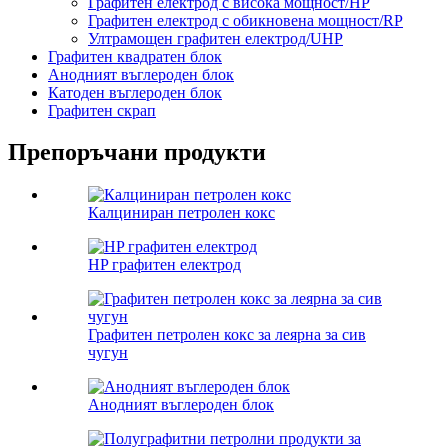
Графитен електрод с висока мощност/HP
Графитен електрод с обикновена мощност/RP
Ултрамощен графитен електрод/UHP
Графитен квадратен блок
Анодният въглероден блок
Катоден въглероден блок
Графитен скрап
Препоръчани продукти
Калциниран петролен кокс
HP графитен електрод
Графитен петролен кокс за леярна за сив
чугун
Анодният въглероден блок