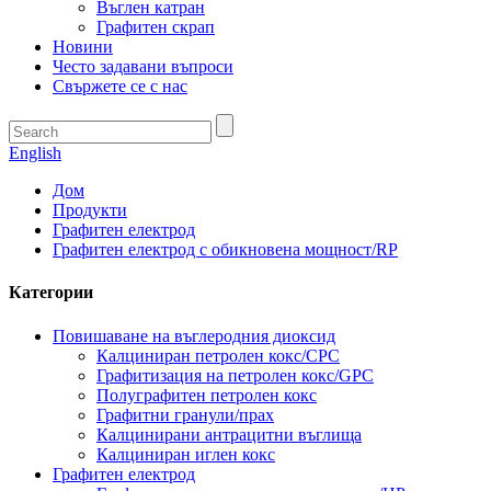
Въглен катран
Графитен скрап
Новини
Често задавани въпроси
Свържете се с нас
English
Дом
Продукти
Графитен електрод
Графитен електрод с обикновена мощност/RP
Категории
Повишаване на въглеродния диоксид
Калциниран петролен кокс/CPC
Графитизация на петролен кокс/GPC
Полуграфитен петролен кокс
Графитни гранули/прах
Калцинирани антрацитни въглища
Калциниран иглен кокс
Графитен електрод