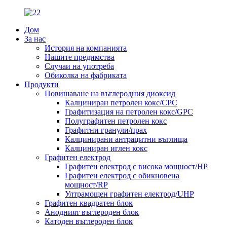
Дом
За нас
История на компанията
Нашите предимства
Случаи на употреба
Обиколка на фабриката
Продукти
Повишаване на въглеродния диоксид
Калциниран петролен кокс/CPC
Графитизация на петролен кокс/GPC
Полуграфитен петролен кокс
Графитни гранули/прах
Калцинирани антрацитни въглища
Калциниран иглен кокс
Графитен електрод
Графитен електрод с висока мощност/HP
Графитен електрод с обикновена
мощност/RP
Ултрамощен графитен електрод/UHP
Графитен квадратен блок
Анодният въглероден блок
Катоден въглероден блок