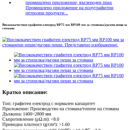
Промишлено приложение на полуграфитни
петролни продукти...
Висококачествен графитен електрод RP75 мм RP100 мм за стопилка/дъгови пещи за
стомана
Кратко описание:
Тип: графитен електрод с нормален капацитет
Приложение: Производство на стомана/топене на стомана
Дължина: 1400~2800 мм
Съпротивление (μΩ.m): <8.0
Привидна плътност (g/cm³): >1.60