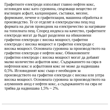
Графитните електроди използват главно нефтен кокс,
игловиден кокс като суровина, свързващо вещество от
въглищен асфалт, калциниране, съставки, месене,
формоване, печене и графитизация, машинна обработка и
производство. Те се отделят в електродъгова пещ под
формата на дъгов проводник на електричество за нагряване
на топилната пещ. Според индекса на качество, графитните
електроди могат да бъдат разделени на обикновени
графитни електроди с висока мощност, графитни
електроди с висока мощност и графитни електроди с
висока мощност. Основната суровина за производството на
графитни електроди е нефтен кокс. Обикновените
графитни електроди с висока мощност могат да добавят
малко количество асфалтов кокс. Съдържанието на сяра в
нефтения кокс и асфалтовия кокс не може да надвишава
0,5%. Игловидният кокс също е необходим за
производството на графитни електроди с висока или ултра
висока мощност. Основната суровина за производството на
алуминиев анод е нефтен кокс, а съдържанието на сяра не
трябва да надвишава 1,5% ~ 2%.