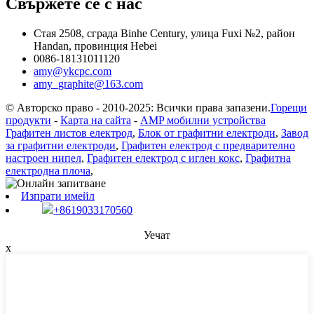
Свържете се с нас
Стая 2508, сграда Binhe Century, улица Fuxi №2, район
Handan, провинция Hebei
0086-18131011120
amy@ykcpc.com
amy_graphite@163.com
© Авторско право - 2010-2025: Всички права запазени.
Горещи
продукти
-
Карта на сайта
-
AMP мобилни устройства
Графитен листов електрод
,
Блок от графитни електроди
,
Завод
за графитни електроди
,
Графитен електрод с предварително
настроен нипел
,
Графитен електрод с иглен кокс
,
Графитна
електродна плоча
,
Изпрати имейл
+8619033170560
Уечат
x