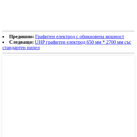
Предишно:
Графитен електрод с обикновена мощност
Следващо:
UHP графитен електрод 650 мм * 2700 мм със
стандартен нипел