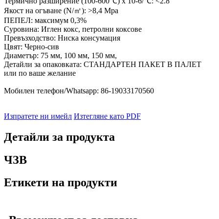
Термично разширение (100-600℃) x 10-6/℃: <2.8
Якост на огъване (N/㎡): >8,4 Mpa
ПЕПЕЛ: максимум 0,3%
Суровина: Иглен кокс, петролни коксове
Превъзходство: Ниска консумация
Цвят: Черно-сив
Диаметър: 75 мм, 100 мм, 150 мм,
Детайли за опаковката: СТАНДАРТЕН ПАКЕТ В ПАЛЕТ
или по ваше желание
Мобилен телефон/Whatsapp: 86-19033170560
Изпратете ни имейл
Изтегляне като PDF
Детайли за продукта
ЧЗВ
Етикети на продукти