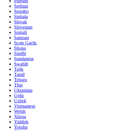
Punjabi
Serbian
Sesotho
Sinhala
Slovak
Slovenian
Somali
Samoan
Scots Gaelic
Shona
Sindhi
Sundanese
Swahili
Tajik
Tamil
Telugu
Thai
Ukrainian
Urdu
Uzbek
Vietnamese
Welsh
Xhosa
Yiddish
Yoruba