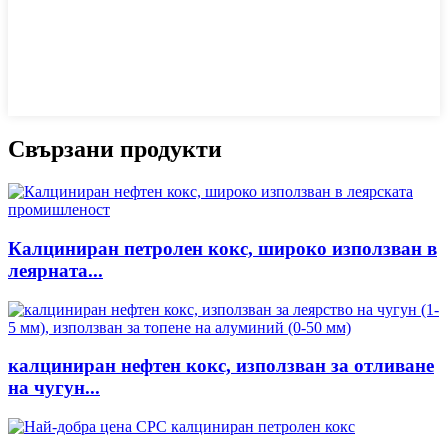
Свързани продукти
Калциниран петролен кокс, широко използван в
леярната...
калциниран нефтен кокс, използван за отливане
на чугун...