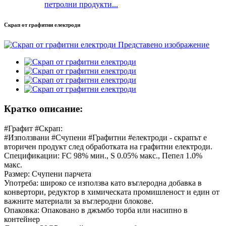
петролни продукти...
Скрап от графитни електроди
Кратко описание:
#Графит #Скрап:
#Използвани #Счупени #Графитни #електроди - скрапът е
вторичен продукт след обработката на графитни електроди.
Спецификации: FC 98% мин., S 0.05% макс., Пепел 1.0%
макс.
Размер: Счупени парчета
Употреба: широко се използва като въглеродна добавка в
конвертори, редуктор в химическата промишленост и един от
важните материали за въглеродни блокове.
Опаковка: Опаковано в джъмбо торба или насипно в
контейнер