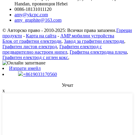
Handan, провинция Hebei
0086-18131011120
amy@ykcpc.com
amy_graphite@163.com
© Авторско право - 2010-2025: Всички права запазени.
Горещи
продукти
-
Карта на сайта
-
AMP мобилни устройства
Блок от графитни електроди
,
Завод за графитни електроди
,
Графитен листов електрод
,
Графитен електрод с
предварително настроен нипел
,
Графитна електродна плоча
,
Графитен електрод с иглен кокс
,
Изпрати имейл
+8619033170560
Уечат
x