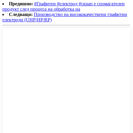
Предишно:
#Графитен #електрод #скрап е спомагателен
продукт след процеса на обработка на
Следващо:
Производство на висококачествени графитни
електроди (UHP/HP/RP)