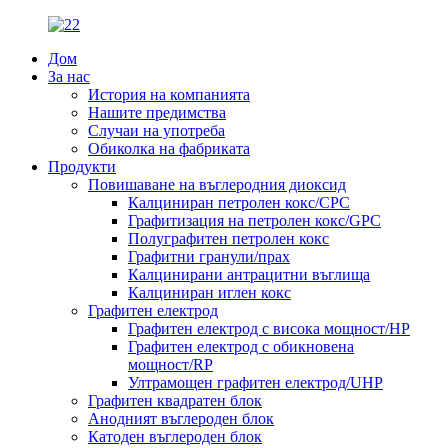
Дом
За нас
История на компанията
Нашите предимства
Случаи на употреба
Обиколка на фабриката
Продукти
Повишаване на въглеродния диоксид
Калциниран петролен кокс/CPC
Графитизация на петролен кокс/GPC
Полуграфитен петролен кокс
Графитни гранули/прах
Калцинирани антрацитни въглища
Калциниран иглен кокс
Графитен електрод
Графитен електрод с висока мощност/HP
Графитен електрод с обикновена
мощност/RP
Ултрамощен графитен електрод/UHP
Графитен квадратен блок
Анодният въглероден блок
Катоден въглероден блок