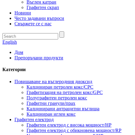
Въглен катран
Графитен скрап
Новини
Често задавани въпроси
Свържете се с нас
English
Дом
Препоръчани продукти
Категории
Повишаване на въглеродния диоксид
Калциниран петролен кокс/CPC
Графитизация на петролен кокс/GPC
Полуграфитен петролен кокс
Графитни гранули/прах
Калцинирани антрацитни въглища
Калциниран иглен кокс
Графитен електрод
Графитен електрод с висока мощност/HP
Графитен електрод с обикновена мощност/RP