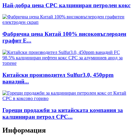
Най-добра цена CPC калциниран петролен кокс
Фабрична цена Китай 100% високовъглероден
графит E...
Китайски производител Sulfur3.0, 450ppm
ванадий...
Горещи продажби за китайската компания за
калциниран петрол CPC...
Информация