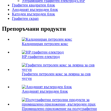
Ултрамощен графитен електрод/UHP
Графитен квадратен блок
Анодният въглероден блок
Катоден въглероден блок
Графитен скрап
Препоръчани продукти
Калциниран петролен кокс
HP графитен електрод
Графитен петролен кокс за леярна за сив
чугун
Анодният въглероден блок
Промишлено приложение на полуграфитни