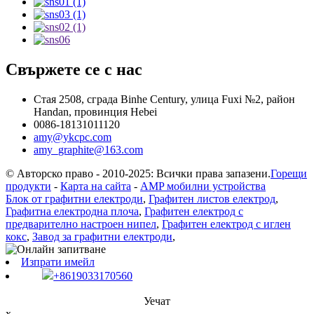
Свържете се с нас
Стая 2508, сграда Binhe Century, улица Fuxi №2, район
Handan, провинция Hebei
0086-18131011120
amy@ykcpc.com
amy_graphite@163.com
© Авторско право - 2010-2025: Всички права запазени.
Горещи
продукти
-
Карта на сайта
-
AMP мобилни устройства
Блок от графитни електроди
,
Графитен листов електрод
,
Графитна електродна плоча
,
Графитен електрод с
предварително настроен нипел
,
Графитен електрод с иглен
кокс
,
Завод за графитни електроди
,
Изпрати имейл
+8619033170560
Уечат
x