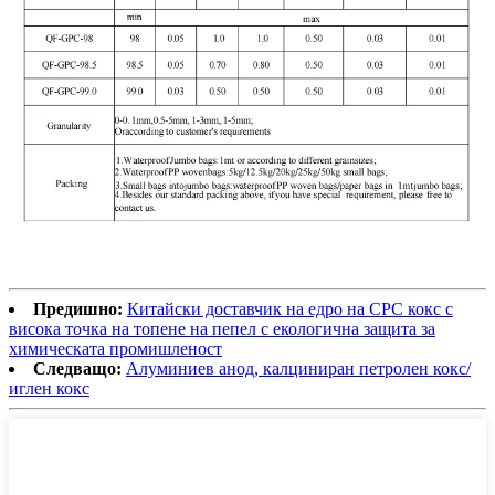
Предишно:
Китайски доставчик на едро на CPC кокс с
висока точка на топене на пепел с екологична защита за
химическата промишленост
Следващо:
Алуминиев анод, калциниран петролен кокс/
иглен кокс