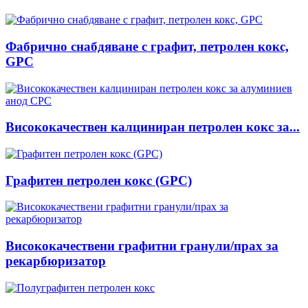
Фабрично снабдяване с графит, петролен кокс,
GPC
Висококачествен калциниран петролен кокс за...
Графитен петролен кокс (GPC)
Висококачествени графитни гранули/прах за
рекарбюризатор