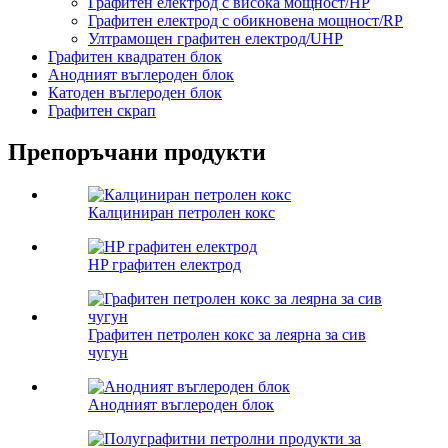
Графитен електрод с висока мощност/HP
Графитен електрод с обикновена мощност/RP
Ултрамощен графитен електрод/UHP
Графитен квадратен блок
Анодният въглероден блок
Катоден въглероден блок
Графитен скрап
Препоръчани продукти
Калциниран петролен кокс
HP графитен електрод
Графитен петролен кокс за леярна за сив
чугун
Анодният въглероден блок