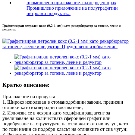
Промишлено приложение на полуграфитни
петролни продукти...
Графитизиран петролен кокс (0,2-1 мм) като рекарбюратор за топене, леене и
редуктор
Кратко описание:
Приложение на продукта
1. Широко използван в стоманодобивни заводи, прецизни
отливки като въглеродни покачватели;
2. Използва се в леярни като модифициращ агент за
увеличаване на количествата сфероиден графит или
подобряване на структурата на отливките от сив чугун, като
по този начин се подобри класът на отливките от сив чугун;
3. Редуктор в химическата промишленост.