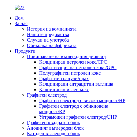
Дом
За нас
История на компанията
Нашите предимства
Случаи на употреба
Обиколка на фабриката
Продукти
Повишаване на въглеродния диоксид
Калциниран петролен кокс/CPC
Графитизация на петролен кокс/GPC
Полуграфитен петролен кокс
Графитни гранули/прах
Калцинирани антрацитни въглища
Калциниран иглен кокс
Графитен електрод
Графитен електрод с висока мощност/HP
Графитен електрод с обикновена
мощност/RP
Ултрамощен графитен електрод/UHP
Графитен квадратен блок
Анодният въглероден блок
Катоден въглероден блок