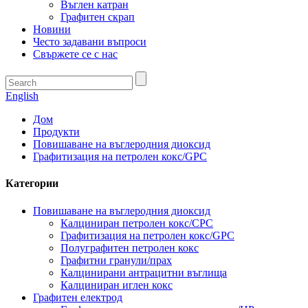
Въглен катран
Графитен скрап
Новини
Често задавани въпроси
Свържете се с нас
English
Дом
Продукти
Повишаване на въглеродния диоксид
Графитизация на петролен кокс/GPC
Категории
Повишаване на въглеродния диоксид
Калциниран петролен кокс/CPC
Графитизация на петролен кокс/GPC
Полуграфитен петролен кокс
Графитни гранули/прах
Калцинирани антрацитни въглища
Калциниран иглен кокс
Графитен електрод