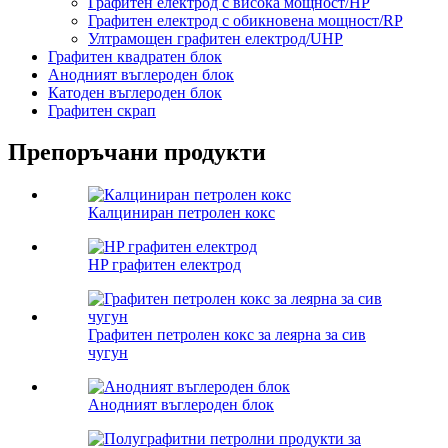
Графитен електрод с висока мощност/HP
Графитен електрод с обикновена мощност/RP
Ултрамощен графитен електрод/UHP
Графитен квадратен блок
Анодният въглероден блок
Катоден въглероден блок
Графитен скрап
Препоръчани продукти
Калциниран петролен кокс
HP графитен електрод
Графитен петролен кокс за леярна за сив
чугун
Анодният въглероден блок