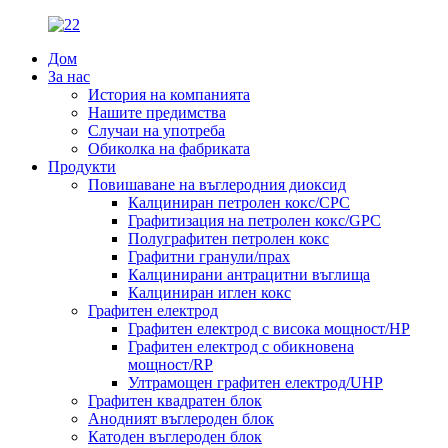
Дом
За нас
История на компанията
Нашите предимства
Случаи на употреба
Обиколка на фабриката
Продукти
Повишаване на въглеродния диоксид
Калциниран петролен кокс/CPC
Графитизация на петролен кокс/GPC
Полуграфитен петролен кокс
Графитни гранули/прах
Калцинирани антрацитни въглища
Калциниран иглен кокс
Графитен електрод
Графитен електрод с висока мощност/HP
Графитен електрод с обикновена
мощност/RP
Ултрамощен графитен електрод/UHP
Графитен квадратен блок
Анодният въглероден блок
Катоден въглероден блок