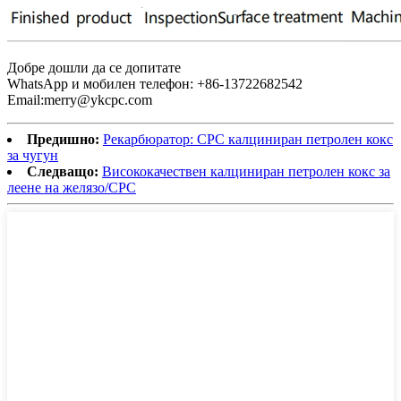
Добре дошли да се допитате
WhatsApp и мобилен телефон: +86-13722682542
Email:merry@ykcpc.com
Предишно:
Рекарбюратор: CPC калциниран петролен кокс
за чугун
Следващо:
Висококачествен калциниран петролен кокс за
леене на желязо/CPC