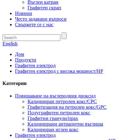
Въглен катран
Графитен скрап
Новини
Често задавани въпроси
Свържете се с нас
English
Дом
Продукти
Графитен електрод
Графитен електрод с висока мощност/HP
Категории
Повишаване на въглеродния диоксид
Калциниран петролен кокс/CPC
Графитизация на петролен кокс/GPC
Полуграфитен петролен кокс
Графитни гранули/прах
Калцинирани антрацитни въглища
Калциниран иглен кокс
Графитен електрод