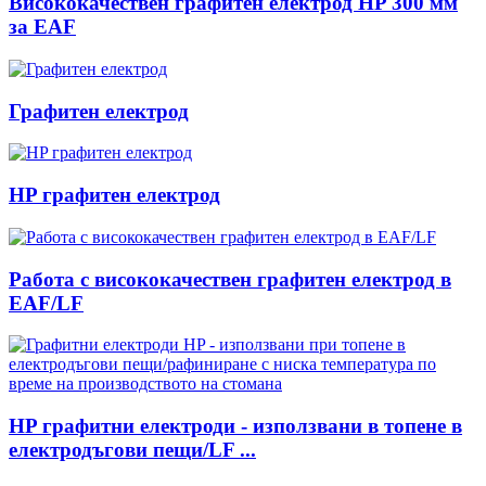
Висококачествен графитен електрод HP 300 мм
за EAF
Графитен електрод
HP графитен електрод
Работа с висококачествен графитен електрод в
EAF/LF
HP графитни електроди - използвани в топене в
електродъгови пещи/LF ...