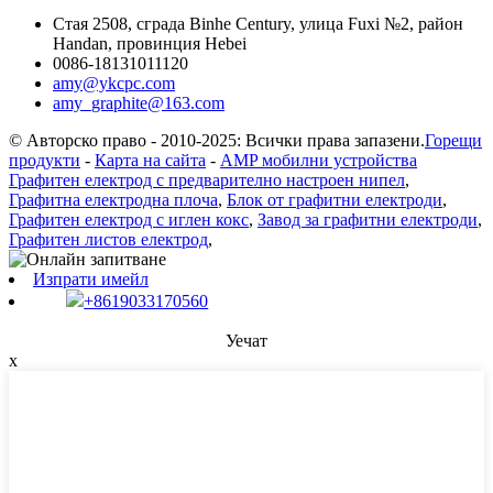
Стая 2508, сграда Binhe Century, улица Fuxi №2, район
Handan, провинция Hebei
0086-18131011120
amy@ykcpc.com
amy_graphite@163.com
© Авторско право - 2010-2025: Всички права запазени.
Горещи
продукти
-
Карта на сайта
-
AMP мобилни устройства
Графитен електрод с предварително настроен нипел
,
Графитна електродна плоча
,
Блок от графитни електроди
,
Графитен електрод с иглен кокс
,
Завод за графитни електроди
,
Графитен листов електрод
,
Изпрати имейл
+8619033170560
Уечат
x