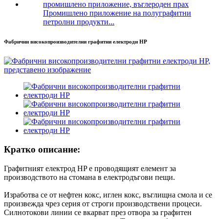
Промишлено приложение на полуграфитни
петролни продукти...
Фабрични високопроизводителни графитни електроди HP
Кратко описание:
Графитният електрод HP е проводящият елемент за
производството на стомана в електродъгови пещи.
Изработва се от нефтен кокс, иглен кокс, въглищна смола и се
произвежда чрез серия от строги производствени процеси.
Силнотокови линии се вкарват през отвора за графитен