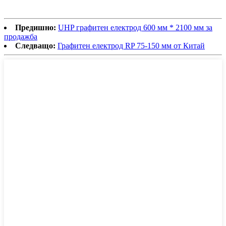
Предишно:
UHP графитен електрод 600 мм * 2100 мм за
продажба
Следващо:
Графитен електрод RP 75-150 мм от Китай