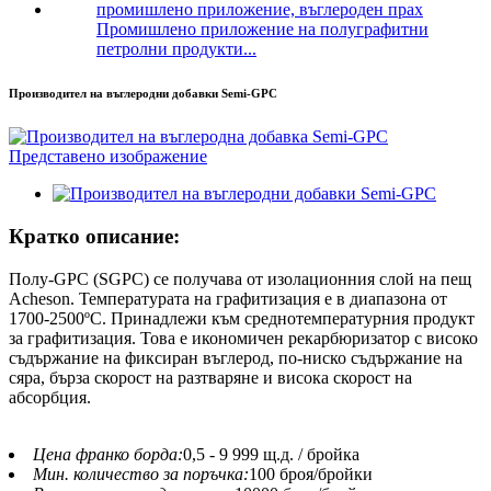
Промишлено приложение на полуграфитни
петролни продукти...
Производител на въглеродни добавки Semi-GPC
Кратко описание:
Полу-GPC (SGPC) се получава от изолационния слой на пещ
Acheson. Температурата на графитизация е в диапазона от
1700-2500ºC. Принадлежи към среднотемпературния продукт
за графитизация. Това е икономичен рекарбюризатор с високо
съдържание на фиксиран въглерод, по-ниско съдържание на
сяра, бърза скорост на разтваряне и висока скорост на
абсорбция.
Цена франко борда:
0,5 - 9 999 щ.д. / бройка
Мин. количество за поръчка:
100 броя/бройки