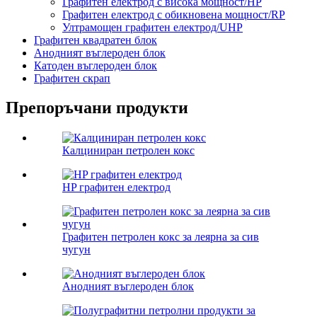
Графитен електрод с висока мощност/HP
Графитен електрод с обикновена мощност/RP
Ултрамощен графитен електрод/UHP
Графитен квадратен блок
Анодният въглероден блок
Катоден въглероден блок
Графитен скрап
Препоръчани продукти
Калциниран петролен кокс
HP графитен електрод
Графитен петролен кокс за леярна за сив
чугун
Анодният въглероден блок