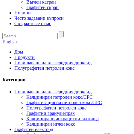
Въглен катран
Графитен скрап
Новини
Често задавани въпроси
Свържете се с нас
English
Дом
Продукти
Повишаване на въглеродния диоксид
Полуграфитен петролен кокс
Категории
Повишаване на въглеродния диоксид
Калциниран петролен кокс/CPC
Графитизация на петролен кокс/GPC
Полуграфитен петролен кокс
Графитни гранули/прах
Калцинирани антрацитни въглища
Калциниран иглен кокс
Графитен електрод