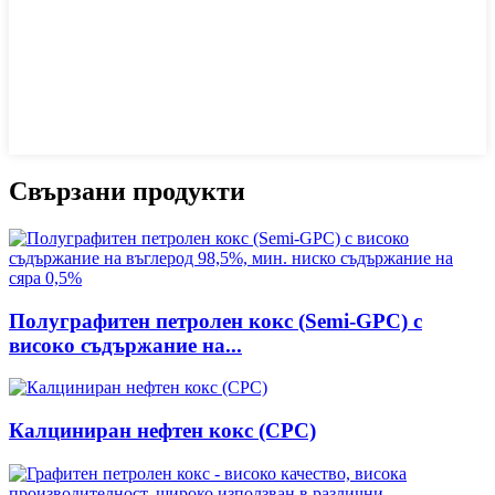
Свързани продукти
Полуграфитен петролен кокс (Semi-GPC) с
високо съдържание на...
Калциниран нефтен кокс (CPC)