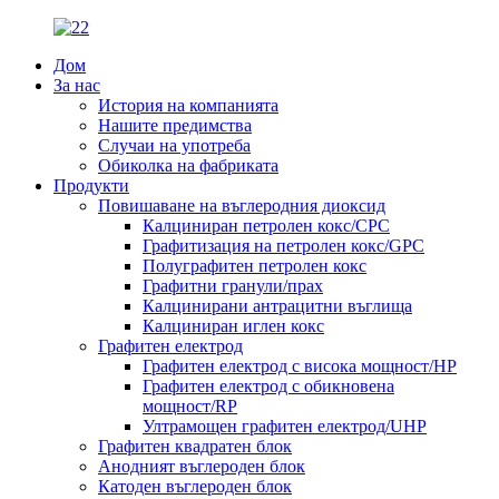
Дом
За нас
История на компанията
Нашите предимства
Случаи на употреба
Обиколка на фабриката
Продукти
Повишаване на въглеродния диоксид
Калциниран петролен кокс/CPC
Графитизация на петролен кокс/GPC
Полуграфитен петролен кокс
Графитни гранули/прах
Калцинирани антрацитни въглища
Калциниран иглен кокс
Графитен електрод
Графитен електрод с висока мощност/HP
Графитен електрод с обикновена
мощност/RP
Ултрамощен графитен електрод/UHP
Графитен квадратен блок
Анодният въглероден блок
Катоден въглероден блок