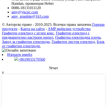
Handan, провинция Hebei
0086-18131011120
amy@ykcpc.com
amy_graphite@163.com
© Авторско право - 2010-2025: Всички права запазени.
Горещи
продукти
-
Карта на сайта
-
AMP мобилни устройства
Графитен електрод с иглен кокс
,
Графитен електрод с
предварително настроен нипел
,
Графитна електродна плоча
,
Завод за графитни електроди
,
Графитен листов електрод
,
Блок
от графитни електроди
,
Изпрати имейл
+8619033170560
Уечат
x