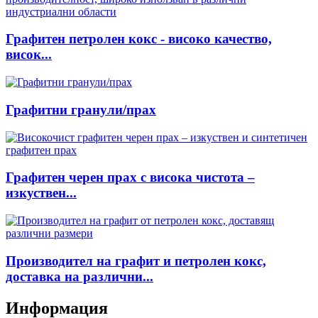
Графитен петролен кокс - високо качество,
висок...
Графитни гранули/прах
Графитен черен прах с висока чистота –
изкуствен...
Производител на графит и петролен кокс,
доставка на различни...
Информация