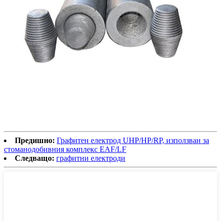
Предишно:
Графитен електрод UHP/HP/RP, използван за
стоманодобивния комплекс EAF/LF
Следващо:
графитни електроди