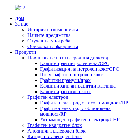
Дом
За нас
История на компанията
Нашите предимства
Случаи на употреба
Обиколка на фабриката
Продукти
Повишаване на въглеродния диоксид
Калциниран петролен кокс/CPC
Графитизация на петролен кокс/GPC
Полуграфитен петролен кокс
Графитни гранули/прах
Калцинирани антрацитни въглища
Калциниран иглен кокс
Графитен електрод
Графитен електрод с висока мощност/HP
Графитен електрод с обикновена
мощност/RP
Ултрамощен графитен електрод/UHP
Графитен квадратен блок
Анодният въглероден блок
Катоден въглероден блок