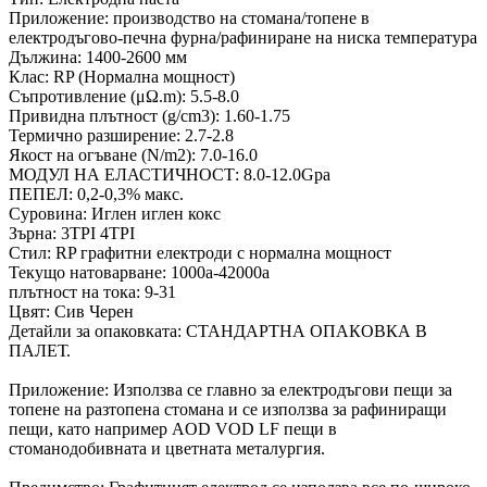
Приложение: производство на стомана/топене в
електродъгово-печна фурна/рафиниране на ниска температура
Дължина: 1400-2600 мм
Клас: RP (Нормална мощност)
Съпротивление (μΩ.m): 5.5-8.0
Привидна плътност (g/cm3): 1.60-1.75
Термично разширение: 2.7-2.8
Якост на огъване (N/m2): 7.0-16.0
МОДУЛ НА ЕЛАСТИЧНОСТ: 8.0-12.0Gpa
ПЕПЕЛ: 0,2-0,3% макс.
Суровина: Иглен иглен кокс
Зърна: 3TPI 4TPI
Стил: RP графитни електроди с нормална мощност
Текущо натоварване: 1000a-42000a
плътност на тока: 9-31
Цвят: Сив Черен
Детайли за опаковката: СТАНДАРТНА ОПАКОВКА В
ПАЛЕТ.
Приложение: Използва се главно за електродъгови пещи за
топене на разтопена стомана и се използва за рафиниращи
пещи, като например AOD VOD LF пещи в
стоманодобивната и цветната металургия.