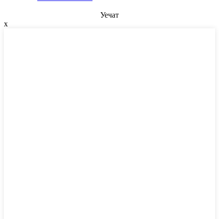
Уечат
x