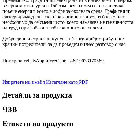
Предимство: Графитният електрод се използва все по-широко
в черната металургия. Той замърсява по-малко и спестява
повече енергия, което е добре за околната среда. Графитният
електрод има дълъг експлоатационен живот, тъй като не е
необходимо да се сменя често, което намалява интензивността
на труда при работа и избягва много опасности.
Добре дошли сериозни купувачи/търговци/дистрибутори/
крайни потребители, за да проведем бизнес разговор с нас.
Номер на WhatsApp и WeChat: +86-19033170560
Изпратете ни имейл
Изтегляне като PDF
Детайли за продукта
ЧЗВ
Етикети на продукти