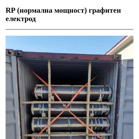
RP (нормална мощност) графитен
електрод