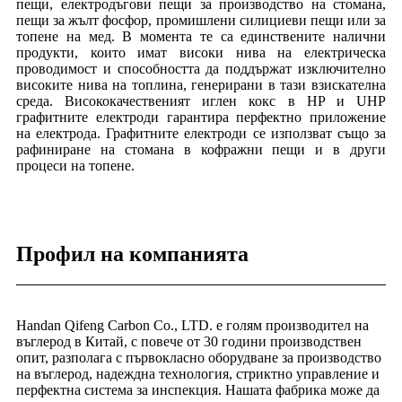
пещи, електродъгови пещи за производство на стомана,
пещи за жълт фосфор, промишлени силициеви пещи или за
топене на мед. В момента те са единствените налични
продукти, които имат високи нива на електрическа
проводимост и способността да поддържат изключително
високите нива на топлина, генерирани в тази взискателна
среда. Висококачественият иглен кокс в HP и UHP
графитните електроди гарантира перфектно приложение
на електрода. Графитните електроди се използват също за
рафиниране на стомана в кофражни пещи и в други
процеси на топене.
Профил на компанията
Handan Qifeng Carbon Co., LTD. е голям производител на
въглерод в Китай, с повече от 30 години производствен
опит, разполага с първокласно оборудване за производство
на въглерод, надеждна технология, стриктно управление и
перфектна система за инспекция. Нашата фабрика може да