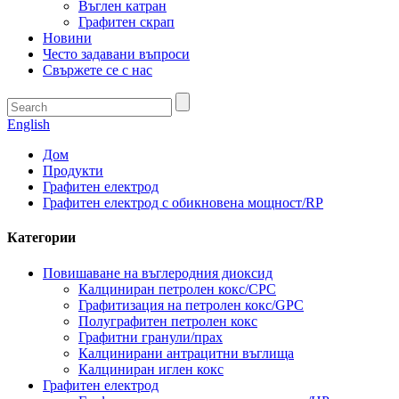
Въглен катран
Графитен скрап
Новини
Често задавани въпроси
Свържете се с нас
English
Дом
Продукти
Графитен електрод
Графитен електрод с обикновена мощност/RP
Категории
Повишаване на въглеродния диоксид
Калциниран петролен кокс/CPC
Графитизация на петролен кокс/GPC
Полуграфитен петролен кокс
Графитни гранули/прах
Калцинирани антрацитни въглища
Калциниран иглен кокс
Графитен електрод