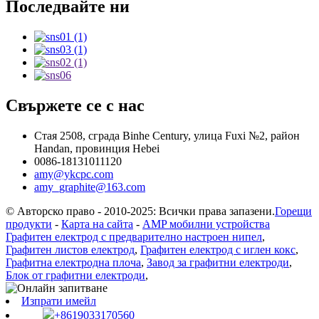
Последвайте ни
Свържете се с нас
Стая 2508, сграда Binhe Century, улица Fuxi №2, район
Handan, провинция Hebei
0086-18131011120
amy@ykcpc.com
amy_graphite@163.com
© Авторско право - 2010-2025: Всички права запазени.
Горещи
продукти
-
Карта на сайта
-
AMP мобилни устройства
Графитен електрод с предварително настроен нипел
,
Графитен листов електрод
,
Графитен електрод с иглен кокс
,
Графитна електродна плоча
,
Завод за графитни електроди
,
Блок от графитни електроди
,
Изпрати имейл
+8619033170560