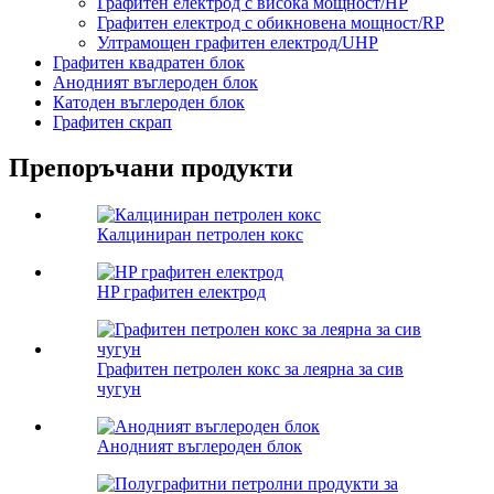
Графитен електрод с висока мощност/HP
Графитен електрод с обикновена мощност/RP
Ултрамощен графитен електрод/UHP
Графитен квадратен блок
Анодният въглероден блок
Катоден въглероден блок
Графитен скрап
Препоръчани продукти
Калциниран петролен кокс
HP графитен електрод
Графитен петролен кокс за леярна за сив
чугун
Анодният въглероден блок