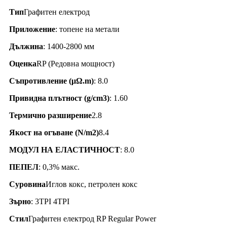
Тип
Графитен електрод
Приложение
: топене на метали
Дължина
: 1400-2800 мм
Оценка
RP (Редовна мощност)
Съпротивление (
μΩ.
m)
: 8.0
Привидна плътност (g/cm3)
: 1.60
Термично разширение
2.8
Якост на огъване (N/m2)
8.4
МОДУЛ НА ЕЛАСТИЧНОСТ
: 8.0
ПЕПЕЛ
: 0,3% макс.
Суровина
Иглов кокс, петролен кокс
Зърно
: 3TPI 4TPI
Стил
Графитен електрод RP Regular Power