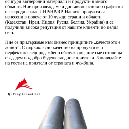
осигури въглеродни материали и продукти в много
области. Ние произвеждаме и доставяме основно графитни
електроди с клас UHP/HP/RP. Нашите продукти са
изнесени в повече от 10 чужди страни и области
(Казахстан, Иран, Индия, Русия, Белгия, Украйна) и са
получили висока репутация от нашите клиенти по целия
свят.
Ние се придържаме към бизнес принципите „качеството е
живот“. С първокласно качество на продуктите и
перфектно следпродажбено обслужване, ние сме готови да
създадем по-добро бъдеще заедно с приятели. Заповядайте
на гости на приятели от страната и чужбина.