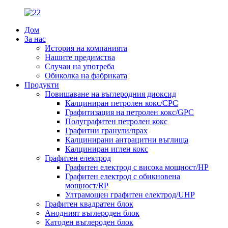
Дом
За нас
История на компанията
Нашите предимства
Случаи на употреба
Обиколка на фабриката
Продукти
Повишаване на въглеродния диоксид
Калциниран петролен кокс/CPC
Графитизация на петролен кокс/GPC
Полуграфитен петролен кокс
Графитни гранули/прах
Калцинирани антрацитни въглища
Калциниран иглен кокс
Графитен електрод
Графитен електрод с висока мощност/HP
Графитен електрод с обикновена
мощност/RP
Ултрамощен графитен електрод/UHP
Графитен квадратен блок
Анодният въглероден блок
Катоден въглероден блок