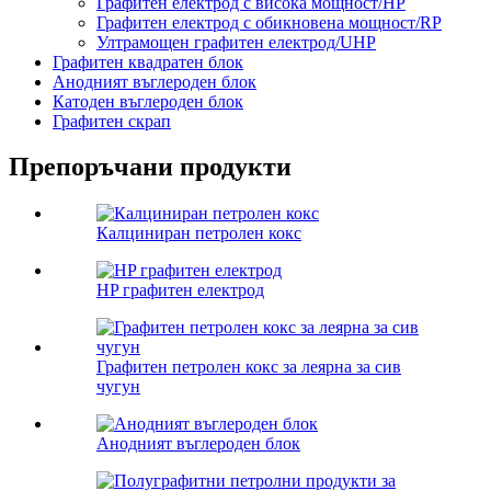
Графитен електрод с висока мощност/HP
Графитен електрод с обикновена мощност/RP
Ултрамощен графитен електрод/UHP
Графитен квадратен блок
Анодният въглероден блок
Катоден въглероден блок
Графитен скрап
Препоръчани продукти
Калциниран петролен кокс
HP графитен електрод
Графитен петролен кокс за леярна за сив
чугун
Анодният въглероден блок