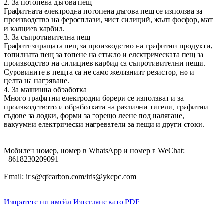
2. За потопена дъгова пещ
Графитната електродна потопена дъгова пещ се използва за
производство на феросплави, чист силиций, жълт фосфор, мат
и калциев карбид.
3. За съпротивителна пещ
Графитизиращата пещ за производство на графитни продукти,
топилната пещ за топене на стъкло и електрическата пещ за
производство на силициев карбид са съпротивителни пещи.
Суровините в пещта са не само желязният резистор, но и
целта на нагряване.
4. За машинна обработка
Много графитни електродни борери се използват и за
производството и обработката на различни тигели, графитни
съдове за лодки, форми за горещо леене под налягане,
вакуумни електрически нагреватели за пещи и други стоки.
Мобилен номер, номер в WhatsApp и номер в WeChat:
+8618230209091
Email: iris@qfcarbon.com/iris@ykcpc.com
Изпратете ни имейл
Изтегляне като PDF