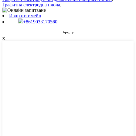
Графитна електродна плоча
,
Изпрати имейл
+8619033170560
Уечат
x