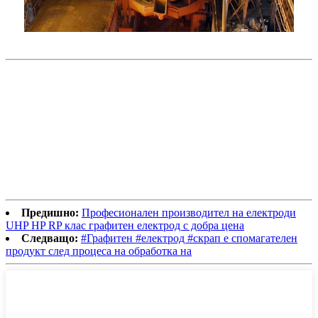
Предишно:
Професионален производител на електроди
UHP HP RP клас графитен електрод с добра цена
Следващо:
#Графитен #електрод #скрап е спомагателен
продукт след процеса на обработка на