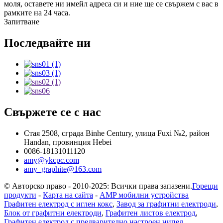
моля, оставете ни имейл адреса си и ние ще се свържем с вас в
рамките на 24 часа.
Запитване
Последвайте ни
Свържете се с нас
Стая 2508, сграда Binhe Century, улица Fuxi №2, район
Handan, провинция Hebei
0086-18131011120
amy@ykcpc.com
amy_graphite@163.com
© Авторско право - 2010-2025: Всички права запазени.
Горещи
продукти
-
Карта на сайта
-
AMP мобилни устройства
Графитен електрод с иглен кокс
,
Завод за графитни електроди
,
Блок от графитни електроди
,
Графитен листов електрод
,
Графитен електрод с предварително настроен нипел
,