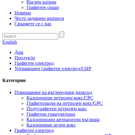
Въглен катран
Графитен скрап
Новини
Често задавани въпроси
Свържете се с нас
English
Дом
Продукти
Графитен електрод
Ултрамощен графитен електрод/UHP
Категории
Повишаване на въглеродния диоксид
Калциниран петролен кокс/CPC
Графитизация на петролен кокс/GPC
Полуграфитен петролен кокс
Графитни гранули/прах
Калцинирани антрацитни въглища
Калциниран иглен кокс
Графитен електрод